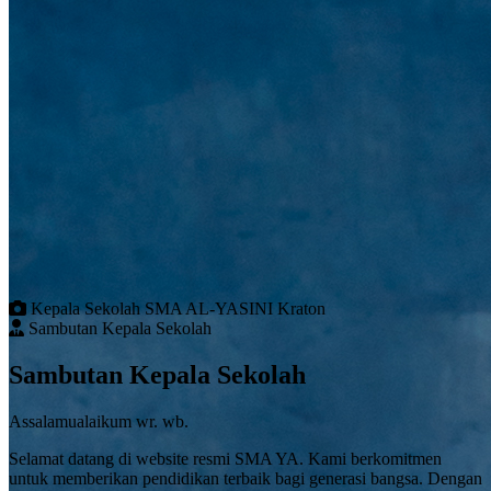
Kepala Sekolah SMA AL-YASINI Kraton
Sambutan Kepala Sekolah
Sambutan Kepala Sekolah
Assalamualaikum wr. wb.
Selamat datang di website resmi SMA YA. Kami berkomitmen
untuk memberikan pendidikan terbaik bagi generasi bangsa. Dengan