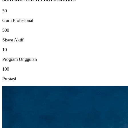
50
Guru Profesional
500
Siswa Aktif
10
Program Unggulan
100
Prestasi