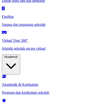
Daftar guru dan staf pengajar
Fasilitas
Sarana dan prasarana sekolah
Virtual Tour 360°
Jelajahi sekolah secara virtual
Akademik
Akademik & Kurikulum
Program dan kurikulum sekolah