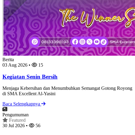
Berita
03 Aug 2026
•
15
Kegiatan Senin Bersih
Menjaga Kebersihan dan Menumbuhkan Semangat Gotong Royong
di SMA Excellent Al-Yasini
Baca Selengkapnya
Pengumuman
Featured
30 Jul 2026
•
56