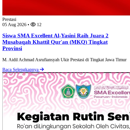
Prestasi
05 Aug 2026
•
12
Siswa SMA Excellent Al-Yasini Raih Juara 2
Musabaqah Khattil Qur'an (MKQ) Tingkat
Provinsi
M. Aidil Achmad Asrufiansyah Ukir Prestasi di Tingkat Jawa Timur
Baca Selengkapnya