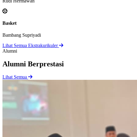
Rudi Hermawan
Basket
Bambang Supriyadi
Lihat Semua Ekstrakurikuler
Alumni
Alumni Berprestasi
Lihat Semua